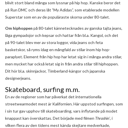
blivit stort bland många som lyssnar på hip hop. Kanske beror det
på Run DMC och deras låt ”My Adidas”, som etablerade modellen
Superstar som en av de populäraste skorna under 80-talet.
Om hiphoppen
på 80-talet kännetecknades av ganska tajta jeans,
låga gympadojor och kepsar och hattar från bl.a. Kangol, och det
på 90-talet blev mer av stora loggor, vida jeans och feta
basketskor, så ryms idag en mångfald av stilar inom hip hop-
paraplyet. Element från hip hop har letat sig in i många andra stilar,
men mycket har också letat sig in från andra stilar till hiphoppen.
Dit hör bl.a. skinnjackor, Timberland-kängor och japanska
designerjeans.
Skateboard, surfing m.m.
En av de regioner som har påverkat det internationella
streetwearmodet mest är Kalifornien. Här uppstod surfingen, som
i sin tur gav upphov till skateboarding, vars inflytande på modet
knappast kan överskattas. Det började med filmen
Thrashin’
, i
vilken flera av den tidens mest kända skejtare medverkade,