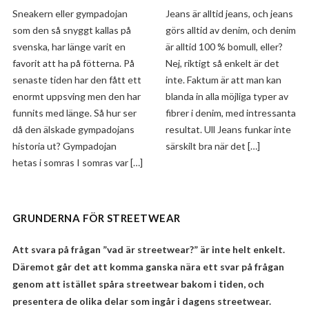
Sneakern eller gympadojan
Jeans är alltid jeans, och jeans
som den så snyggt kallas på
görs alltid av denim, och denim
svenska, har länge varit en
är alltid 100 % bomull, eller?
favorit att ha på fötterna. På
Nej, riktigt så enkelt är det
senaste tiden har den fått ett
inte. Faktum är att man kan
enormt uppsving men den har
blanda in alla möjliga typer av
funnits med länge. Så hur ser
fibrer i denim, med intressanta
då den älskade gympadojans
resultat. Ull Jeans funkar inte
historia ut? Gympadojan
särskilt bra när det […]
hetas i somras I somras var […]
GRUNDERNA FÖR STREETWEAR
Att svara på frågan ”vad är streetwear?” är inte helt enkelt.
Däremot går det att komma ganska nära ett svar på frågan
genom att istället spåra streetwear bakom i tiden, och
presentera de olika delar som ingår i dagens streetwear.