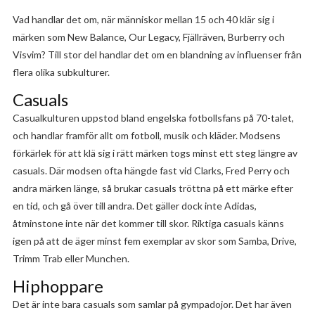
Vad handlar det om, när människor mellan 15 och 40 klär sig i
märken som New Balance, Our Legacy, Fjällräven, Burberry och
Visvim? Till stor del handlar det om en blandning av influenser från
flera olika subkulturer.
Casuals
Casualkulturen uppstod bland engelska fotbollsfans på 70-talet,
och handlar framför allt om fotboll, musik och kläder. Modsens
förkärlek för att klä sig i rätt märken togs minst ett steg längre av
casuals. Där modsen ofta hängde fast vid Clarks, Fred Perry och
andra märken länge, så brukar casuals tröttna på ett märke efter
en tid, och gå över till andra. Det gäller dock inte Adidas,
åtminstone inte när det kommer till skor. Riktiga casuals känns
igen på att de äger minst fem exemplar av skor som Samba, Drive,
Trimm Trab eller Munchen.
Hiphoppare
Det är inte bara casuals som samlar på gympadojor. Det har även